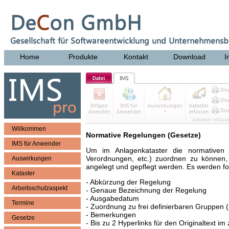
Home
Produkte
Kontakt
Download
I
Willkommen
Normative Regelungen (Gesetze)
IMS für Anwender
Um im Anlagenkataster die normativen 
Verordnungen, etc.) zuordnen zu können
Auswirkungen
angelegt und gepflegt werden. Es werden fo
Kataster
- Abkürzung der Regelung
Arbeitsschutzaspekt
- Genaue Bezeichnung der Regelung
- Ausgabedatum
Termine
- Zuordnung zu frei definierbaren Gruppen 
- Bemerkungen
Gesetze
- Bis zu 2 Hyperlinks für den Originaltext i